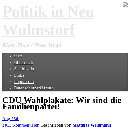
Politik in Neu
Wulmstorf
Klare Ziele - Neue Wege
Start
Über mich
Spielregeln
Links
Impressum
Datenschutzerklärung
CDU Wahlplakate: Wir sind die
Familienpartei!
Aug.25th
2011
Kommentieren
Geschrieben von
Matthias Weigmann