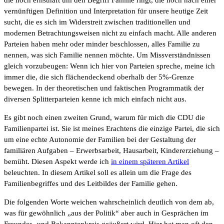
vernünftigen Definition und Interpretation für unsere heutige Zeit
sucht, die es sich im Widerstreit zwischen traditionellen und
modernen Betrachtungsweisen nicht zu einfach macht. Alle anderen
Parteien haben mehr oder minder beschlossen, alles Familie zu
nennen, was sich Familie nennen möchte. Um Missverständnissen
gleich vorzubeugen: Wenn ich hier von Parteien spreche, meine ich
immer die, die sich flächendeckend oberhalb der 5%-Grenze
bewegen. In der theoretischen und faktischen Programmatik der
diversen Splitterparteien kenne ich mich einfach nicht aus.
Es gibt noch einen zweiten Grund, warum für mich die CDU die
Familienpartei ist.
Sie ist meines Erachtens die einzige Partei, die sich
um eine echte Autonomie der Familien bei der Gestaltung der
familiären Aufgaben – Erwerbsarbeit, Hausarbeit, Kindererziehung –
bemüht. Diesen Aspekt werde ich
in einem späteren Artikel
beleuchten. In diesem Artikel soll es allein um die Frage des
Familienbegriffes und des Leitbildes der Familie gehen.
Die folgenden Worte weichen wahrscheinlich deutlich von dem ab,
was für gewöhnlich „aus der Politik“ aber auch in Gesprächen im
Freundes- und Bekanntenkreis geäußert wird. Hier hat man oft den