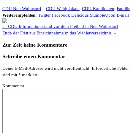
CDU Neu Wulmstorf
CDU Wahlplakate
,
CDU-Kandidaten
,
Familie
Weiterempfehlen:
Twitter
Facebook
Delicious
StumbleUpon
E-mail
← CDU Informationsstand vor dem Freibad in Neu Wulmstorf
Ende der Frist zur Einsichtnahme in das Wählerverzeichnis →
Zur Zeit keine Kommentare
Schreibe einen Kommentar
Deine E-Mail-Adresse wird nicht veröffentlicht.
Erforderliche Felder
sind mit
*
markiert
Kommentar