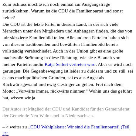
Zum Schluss möchte ich noch einmal zur Ausgangsfrage
zurückkehren. Warum ist die CDU die Familienpartei und sonst
keine?
Die CDU ist die letzte Partei in diesem Land, in der sich viele
Menschen unter den Mitgliedern und Anhängern finden, die das von
mir skizzierte Familienbild teilen. Alle anderen Parteien haben sich
von diesem traditionellen und bewährten Familienbild bereits
vollständig verabschiedet. Auch in der Union gibt es eine große
machtvolle Strömung in diese Richtung, wie sie z.B. auch von
meiner Parteifreundin
Katja Seifert vertreten wird
. Aber es wird noch
gerungen. Die Gegenbewegung ist leider zu duldsam und zu still, sei
es aus machtpolitischen Gründen, sei es aus Angst als
Rückwärtsgewand und ewig Gestriger zu gelten. Frei nach dem
Motto: „Vorwärts immer, rückwärts nimmer.“ Wohin uns das geführt
hat, wissen wir ja.
Der Autor ist Mitglied der CDU und Kandidat für den Gemeinderat
der Gemeinde Neu Wulmstorf in Niedersachsen.
– > weiter zu
„CDU Wahlplakate: Wir sind die Familienpartei! (Teil
2)“