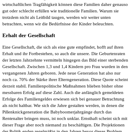
wirtschaftlichen Tragfähigkeit können diese Familien daher genauso
gut oder schlecht erfüllen wie traditionelle Familien. Warum sie
trotzdem nicht als Leitbild taugen, werden wir weiter unten
betrachten, wenn wir die Bedürfnisse der Kinder beleuchten.
Erhalt der Gesellschaft
Eine Gesellschaft, die sich als eine gute empfindet, hofft auf ihren
Erhalt und ihr Fortbestehen, so auch die unsere. Die Geburtenraten
der letzten Jahrzehnte vermitteln hingegen das Bild einer sterbenden
Gesellschaft. Zwischen 1,3 und 1,4 Kindern pro Frau wurden in den
vergangenen Jahren geboren. Jede neue Generation hat also nur
noch ca. 70% der Stärke ihrer Elterngeneration. Diese Quote scheint
derzeit stabil. Familienpolitische Maßnahmen blieben bisher ohne
messbaren Erfolg auf diese Zahl. Auch die anfänglich gemeldeten
Erfolge des Familiengeldes erwiesen sich bei genauer Betrachtung
als nicht haltbar. Wie sich die Jahre gestalten werden, in denen die
Pillenknickgeneration die Babyboomerjahrgänge durch das
Rentenalter bringen muss, ist noch unklar. Ernsthaft scheint sich mit
dieser Frage aber noch niemand zu beschäftigen. Die Projektionen
der Politik enden regelmäßig in den Jahren bevor dieses Problem