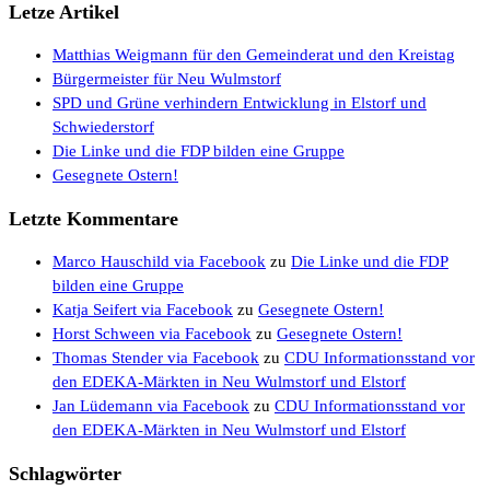
Letze Artikel
Matthias Weigmann für den Gemeinderat und den Kreistag
Bürgermeister für Neu Wulmstorf
SPD und Grüne verhindern Entwicklung in Elstorf und
Schwiederstorf
Die Linke und die FDP bilden eine Gruppe
Gesegnete Ostern!
Letzte Kommentare
Marco Hauschild via Facebook
zu
Die Linke und die FDP
bilden eine Gruppe
Katja Seifert via Facebook
zu
Gesegnete Ostern!
Horst Schween via Facebook
zu
Gesegnete Ostern!
Thomas Stender via Facebook
zu
CDU Informationsstand vor
den EDEKA-Märkten in Neu Wulmstorf und Elstorf
Jan Lüdemann via Facebook
zu
CDU Informationsstand vor
den EDEKA-Märkten in Neu Wulmstorf und Elstorf
Schlagwörter