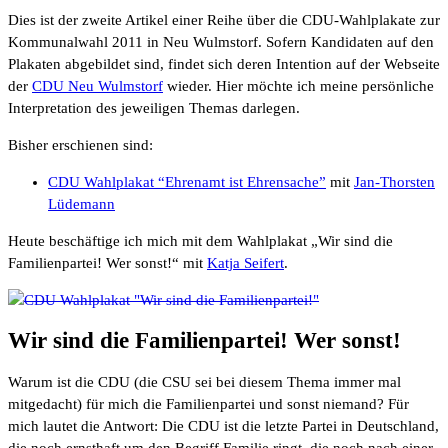
Dies ist der zweite Artikel einer Reihe über die CDU-Wahlplakate zur
Kommunalwahl 2011 in Neu Wulmstorf. Sofern Kandidaten auf den
Plakaten abgebildet sind, findet sich deren Intention auf der Webseite
der
CDU Neu Wulmstorf
wieder. Hier möchte ich meine persönliche
Interpretation des jeweiligen Themas darlegen.
Bisher erschienen sind:
CDU Wahlplakat “Ehrenamt ist Ehrensache”
mit
Jan-Thorsten
Lüdemann
Heute beschäftige ich mich mit dem Wahlplakat „Wir sind die
Familienpartei! Wer sonst!“ mit
Katja Seifert
.
Wir sind die Familienpartei! Wer sonst!
Warum ist die CDU (die CSU sei bei diesem Thema immer mal
mitgedacht) für mich die Familienpartei und sonst niemand? Für
mich lautet die Antwort: Die CDU ist die letzte Partei in Deutschland,
die noch ernsthaft um den Begriff Familie ringt, die noch nach einer