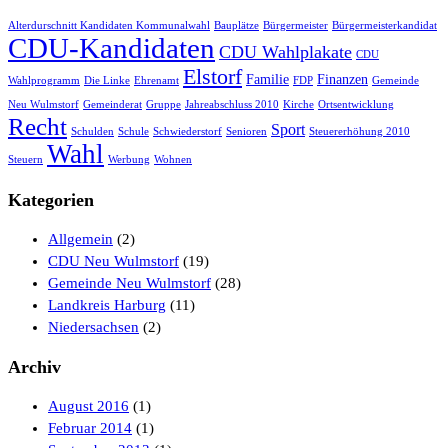
Alterdurschnitt Kandidaten Kommunalwahl
Bauplätze
Bürgermeister
Bürgermeisterkandidat
CDU-Kandidaten
CDU Wahlplakate
CDU
Elstorf
Familie
Finanzen
Wahlprogramm
Die Linke
Ehrenamt
FDP
Gemeinde
Neu Wulmstorf
Gemeinderat
Gruppe
Jahreabschluss 2010
Kirche
Ortsentwicklung
Recht
Sport
Schulden
Schule
Schwiederstorf
Senioren
Steuererhöhung 2010
Wahl
Steuern
Werbung
Wohnen
Kategorien
Allgemein
(2)
CDU Neu Wulmstorf
(19)
Gemeinde Neu Wulmstorf
(28)
Landkreis Harburg
(11)
Niedersachsen
(2)
Archiv
August 2016
(1)
Februar 2014
(1)