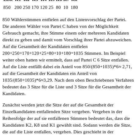
850
200
250
170
120
25
80
10
180
850 Wählerstimmen entfielen auf den Listenvorschlag der Partei.
Die anderen Wähler von Partei C haben von der Möglichkeit
Gebrauch gemacht, ihre Stimme einem oder mehreren Kandidaten
direkt zu geben und damit vom Vorschlag ihrer Partei abzuweichen.
Auf die Gesamtheit der Kandidaten entfielen
200+250+170+120+25+80+10+180=1035 Stimmen. Im Beispiel
weiter oben hatten wir ermittelt, dass auf Partei C 6 Sitze entfallen.
Auf die Liste entfällt dabei ein Anteil von 850/(850+1035)*6≈ 2,71,
auf die Gesamtheit der Kandidaten ein Anteil von
1035/(850+1035)*6≈3,29. Nach dem oben Beschriebenen Verfahren
bedeutet das 3 Sitze für die Liste und 3 Sitze für die Gesamtheit der
Kandidaten.
Zunächst werden jetzt die Sitze der auf die Gesamtheit der
Einzelkandidaten entfallenden Sitze vergeben. Vergeben in der
Reihenfolge der auf sie entfallenen Stimmen bedeutet das, dass die
Kandidaten K2, K8 und K1 gewählt sind. Sodann werden die Sitze,
die auf die Liste entfallen, vergeben. Dies geschieht in der