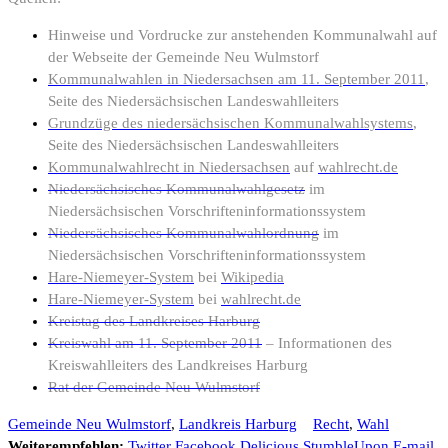
Hinweise und Vordrucke zur anstehenden Kommunalwahl
auf
der Webseite der Gemeinde Neu Wulmstorf
Kommunalwahlen in Niedersachsen am 11. September 2011
,
Seite des Niedersächsischen Landeswahlleiters
Grundzüge des niedersächsischen Kommunalwahlsystems
,
Seite des Niedersächsischen Landeswahlleiters
Kommunalwahlrecht in Niedersachsen
auf
wahlrecht.de
Niedersächsisches Kommunalwahlgesetz
im
Niedersächsischen Vorschrifteninformationssystem
Niedersächsisches Kommunalwahlordnung
im
Niedersächsischen Vorschrifteninformationssystem
Hare-Niemeyer-System
bei
Wikipedia
Hare-Niemeyer-System
bei
wahlrecht.de
Kreistag des Landkreises Harburg
Kreiswahl am 11. September 2011
– Informationen des
Kreiswahlleiters des Landkreises Harburg
Rat der Gemeinde Neu Wulmstorf
Gemeinde Neu Wulmstorf
,
Landkreis Harburg
Recht
,
Wahl
Weiterempfehlen:
Twitter
Facebook
Delicious
StumbleUpon
E-mail