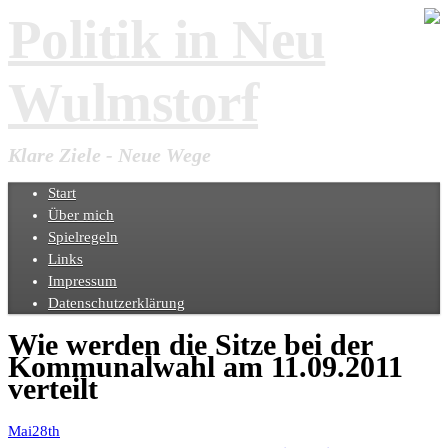
Politik in Neu
Wulmstorf
Klare Ziele - Neue Wege
Start
Über mich
Spielregeln
Links
Impressum
Datenschutzerklärung
Wie werden die Sitze bei der
Kommunalwahl am 11.09.2011
verteilt
Mai28th