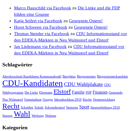
Marco Hauschild via Facebook
zu
Die Linke und die FDP
bilden eine Gruppe
Katja Seifert via Facebook
zu
Gesegnete Ostern!
Horst Schween via Facebook
zu
Gesegnete Ostern!
Thomas Stender via Facebook
zu
CDU Informationsstand vor
den EDEKA-Märkten in Neu Wulmstorf und Elstorf
Jan Lüdemann via Facebook
zu
CDU Informationsstand vor
den EDEKA-Märkten in Neu Wulmstorf und Elstorf
Schlagwörter
Alterdurschnitt Kandidaten Kommunalwahl
Bauplätze
Bürgermeister
Bürgermeisterkandidat
CDU-Kandidaten
CDU Wahlplakate
CDU
Elstorf
Familie
Finanzen
Wahlprogramm
Die Linke
Ehrenamt
FDP
Gemeinde
Neu Wulmstorf
Gemeinderat
Gruppe
Jahreabschluss 2010
Kirche
Ortsentwicklung
Recht
Sport
Schulden
Schule
Schwiederstorf
Senioren
Steuererhöhung 2010
Wahl
Steuern
Werbung
Wohnen
Kategorien