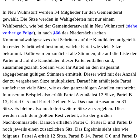
In Neu Wulmstorf werden 34 Mitglieder für den Gemeinderat
gewählt. Die Sitze werden in Wahlgebieten mit nur einem
Wahlbereich, wie bei der Gemeinderatswahl in Neu Wulmstorf (
siehe
vorherige Folge
), in nach
§36
des Niedersächsischen
Kommunalwahlgesetzes drei Schritten auf die Kandidaten aufgeteilt.
Im ersten Schritt wird bestimmt, welche Partei wie viele Sitze
bekommt. Dafür werden zunächst alle Stimmen, die auf die Liste der
Partei und auf die Kandidaten dieser Partei entfallen sind,
zusammengezählt. Sodann wird Ihr Anteil an den insgesamt
abgegebenen gültigen Stimmen ermittelt. Dieser wird mit der Anzahl
der zu vergebenen Sitze multipliziert. Darauf hin erhält jede Partei
zunächst so viele Sitze, wie es den ganzzahligen Anteilen entspricht.
In unserem Beispiel also erhält Partei A zunächst 12 Sitze, Partei B
13, Partei C 5 und Partei D einen Sitz. Das macht zusammen 31
Sitze. Es bleibe also noch drei weitere Sitze zu vergeben. Diese
werden nach dem größten Rest verteilt, also der größten
Nachkommastelle. Danach erhalten Partei C, Partei D und Partei B
noch jeweils einen zusätzlichen Sitz. Das Ergebnis sieht also wie
folgt aus: Partei A erhält 12 Sitze, Partei B 14, Partei C 6 und Partei D