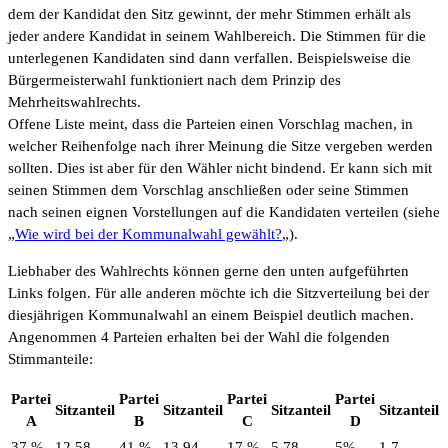
dem der Kandidat den Sitz gewinnt, der mehr Stimmen erhält als
jeder andere Kandidat in seinem Wahlbereich. Die Stimmen für die
unterlegenen Kandidaten sind dann verfallen. Beispielsweise die
Bürgermeisterwahl funktioniert nach dem Prinzip des
Mehrheitswahlrechts.
Offene Liste meint, dass die Parteien einen Vorschlag machen, in
welcher Reihenfolge nach ihrer Meinung die Sitze vergeben werden
sollten. Dies ist aber für den Wähler nicht bindend. Er kann sich mit
seinen Stimmen dem Vorschlag anschließen oder seine Stimmen
nach seinen eignen Vorstellungen auf die Kandidaten verteilen (siehe
„
Wie wird bei der Kommunalwahl gewählt?
„).
Liebhaber des Wahlrechts können gerne den unten aufgeführten
Links folgen. Für alle anderen möchte ich die Sitzverteilung bei der
diesjährigen Kommunalwahl an einem Beispiel deutlich machen.
Angenommen 4 Parteien erhalten bei der Wahl die folgenden
Stimmanteile:
Partei
Partei
Partei
Partei
Sitzanteil
Sitzanteil
Sitzanteil
Sitzanteil
A
B
C
D
37 %
12,58
41 %
13,94
17 %
5,78
5%
1,7