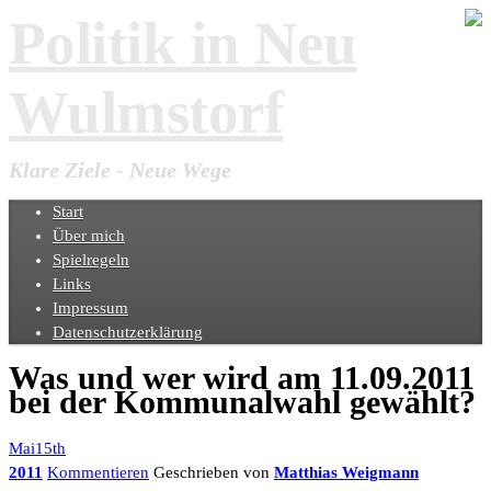
Politik in Neu
Wulmstorf
Klare Ziele - Neue Wege
Start
Über mich
Spielregeln
Links
Impressum
Datenschutzerklärung
Was und wer wird am 11.09.2011
bei der Kommunalwahl gewählt?
Mai15th
2011
Kommentieren
Geschrieben von
Matthias Weigmann