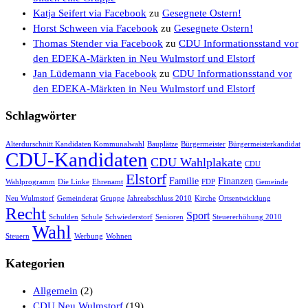
Katja Seifert via Facebook
zu
Gesegnete Ostern!
Horst Schween via Facebook
zu
Gesegnete Ostern!
Thomas Stender via Facebook
zu
CDU Informationsstand vor
den EDEKA-Märkten in Neu Wulmstorf und Elstorf
Jan Lüdemann via Facebook
zu
CDU Informationsstand vor
den EDEKA-Märkten in Neu Wulmstorf und Elstorf
Schlagwörter
Alterdurschnitt Kandidaten Kommunalwahl
Bauplätze
Bürgermeister
Bürgermeisterkandidat
CDU-Kandidaten
CDU Wahlplakate
CDU
Elstorf
Familie
Finanzen
Wahlprogramm
Die Linke
Ehrenamt
FDP
Gemeinde
Neu Wulmstorf
Gemeinderat
Gruppe
Jahreabschluss 2010
Kirche
Ortsentwicklung
Recht
Sport
Schulden
Schule
Schwiederstorf
Senioren
Steuererhöhung 2010
Wahl
Steuern
Werbung
Wohnen
Kategorien
Allgemein
(2)
CDU Neu Wulmstorf
(19)